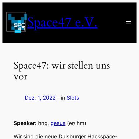
Zum
Inhalt
Space47 e.V.
springen
Space47: wir stellen uns
vor
Dez. 1, 2022
—
in
Slots
Speaker:
hng,
gesus
(er/ihm)
Wir sind die neue Duisburger Hackspace-