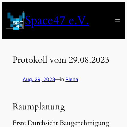
Zum
Inhalt
Space47 e.V.
springen
Protokoll vom 29.08.2023
Aug. 29, 2023
—
in
Plena
Raumplanung
Erste Durchsicht Baugenehmigung