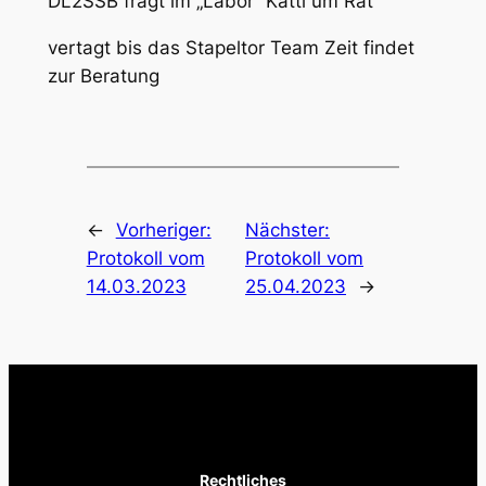
DL2SSB fragt im „Labor“ Katti um Rat
vertagt bis das Stapeltor Team Zeit findet
zur Beratung
←
Vorheriger:
Nächster:
Protokoll vom
Protokoll vom
14.03.2023
25.04.2023
→
Rechtliches