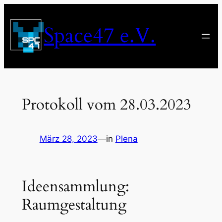
Zum
Inhalt
Space47 e.V.
springen
Protokoll vom 28.03.2023
März 28, 2023
—
in
Plena
Ideensammlung:
Raumgestaltung