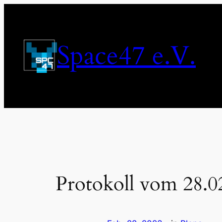
Zum
Inhalt
springen
Space47 e.V.
Protokoll vom 28.0