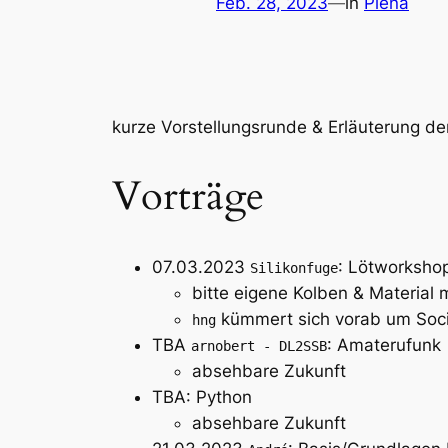
Feb. 28, 2023
—
in
Plena
kurze Vorstellungsrunde & Erläuterung de
Vorträge
07.03.2023
: Lötworksho
Silikonfuge
bitte eigene Kolben & Material 
kümmert sich vorab um Soc
hng
TBA
: Amaterufunk
arnobert - DL2SSB
absehbare Zukunft
TBA: Python
absehbare Zukunft