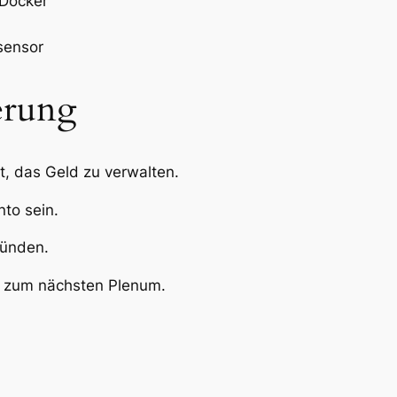
 Docker
sensor
erung
, das Geld zu verwalten.
to sein.
ründen.
 zum nächsten Plenum.