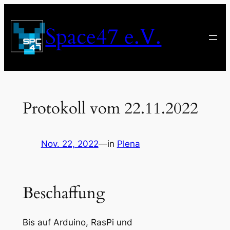
Zum
Inhalt
Space47 e.V.
springen
Protokoll vom 22.11.2022
Nov. 22, 2022
—
in
Plena
Beschaffung
Bis auf Arduino, RasPi und